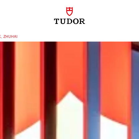
, ZHUHAI‬