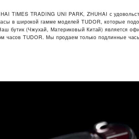
UHAI TIMES TRADING UNI PARK, ZHUHAI‬ с удовольс
часы в широкой гамме моделей TUDOR, которые под
Наш бутик (Чжухай, Материковый Китай) является о
ом часов TUDOR. Мы продаем только подлинные ча