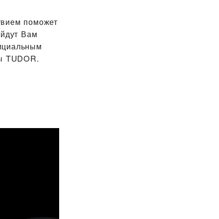
твием поможет
ойдут Вам
фициальным
сы TUDOR.