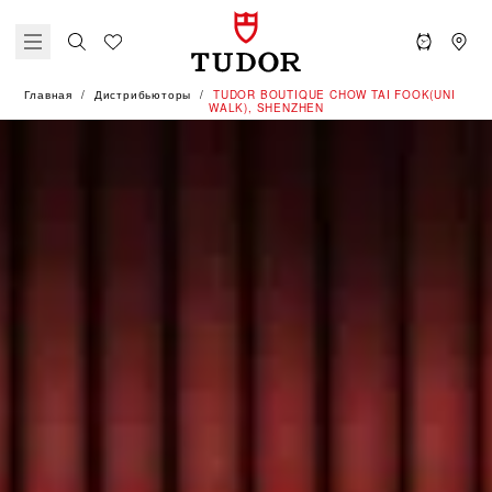
Главная
Дистрибьюторы
‭TUDOR BOUTIQUE CHOW TAI FOOK(UNI
WALK), SHENZHEN‬