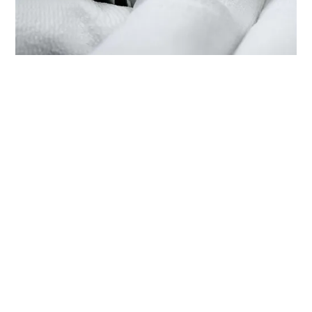
ОБСЛУЖИВАНИЕ ВАШИХ
ЧАСОВ TUDOR В БУТИКЕ
‭TUDOR BOUTIQUE CHOW TAI
FOOK(UNI WALK), SHENZHEN‬
Часы TUDOR представляют собой сложный
высокоточный инструмент, который нуждается
в регулярном техническом обслуживании. Бутик
‭TUDOR BOUTIQUE CHOW TAI FOOK(UNI WALK),
SHENZHEN‬ входит в мировую сеть сервисных