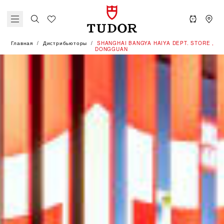
Главная
Дистрибьюторы
‭SHANGHAI BANGYA HAIYA DEPT. STORE ,
DONGGUAN‬