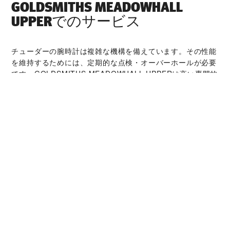
‭GOLDSMITHS MEADOWHALL
UPPER‬でのサービス
チューダーの腕時計は複雑な機構を備えています。その性能
を維持するためには、定期的な点検・オーバーホールが必要
です。‭GOLDSMITHS MEADOWHALL UPPER‬は高い専門的
知識を持つ時計技術者とチューダーの世界的なネットワーク
によって支えられています。オーバーホールサービスでは、
時計本来の機能と美しさを取り戻すことが可能です。
チューダー コレクシ
ョン
詳細を見る