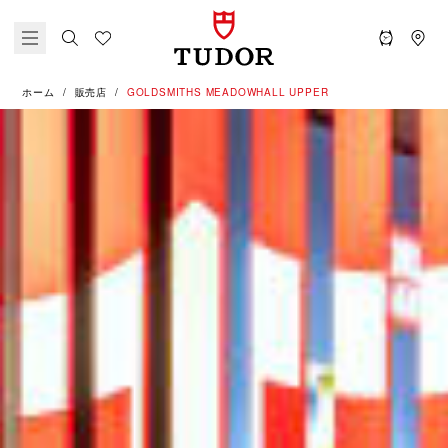
ホーム
販売店
‭GOLDSMITHS MEADOWHALL UPPER‬