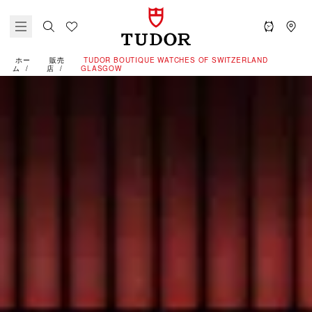
ホー
販売
‭TUDOR BOUTIQUE WATCHES OF SWITZERLAND
ム
店
GLASGOW‬