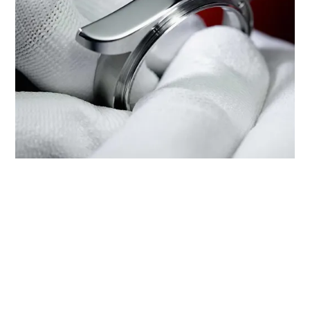
‭TUDOR BOUTIQUE WATCHES OF
SWITZERLAND GLASGOW‬でのサ
ービス