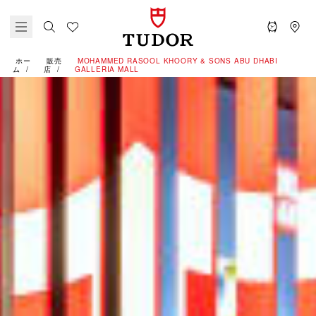
ホー
販売
‭MOHAMMED RASOOL KHOORY & SONS ABU DHABI
ム
店
GALLERIA MALL‬