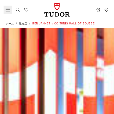
ホーム
販売店
‭BEN JANNET & CO TUNIS MALL OF SOUSSE‬