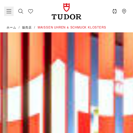
ホーム
販売店
‭MAISSEN UHREN & SCHMUCK KLOSTERS‬