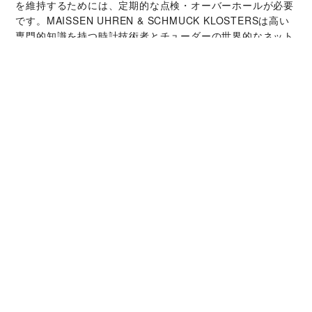
を維持するためには、定期的な点検・オーバーホールが必要
です。‭MAISSEN UHREN & SCHMUCK KLOSTERS‬は高い
専門的知識を持つ時計技術者とチューダーの世界的なネット
ワークによって支えられています。オーバーホールサービス
では、時計本来の機能と美しさを取り戻すことが可能です。
チューダー コレクシ
ョン
詳細を見る