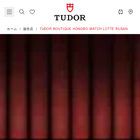
ホーム
販売店
‭TUDOR BOUTIQUE HONGBO WATCH LOTTE BUSAN‬