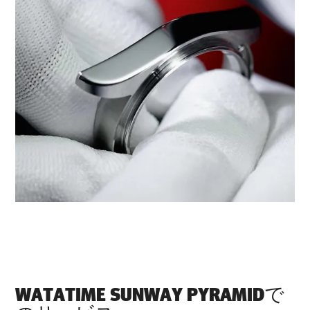
‭WATATIME SUNWAY PYRAMID‬で