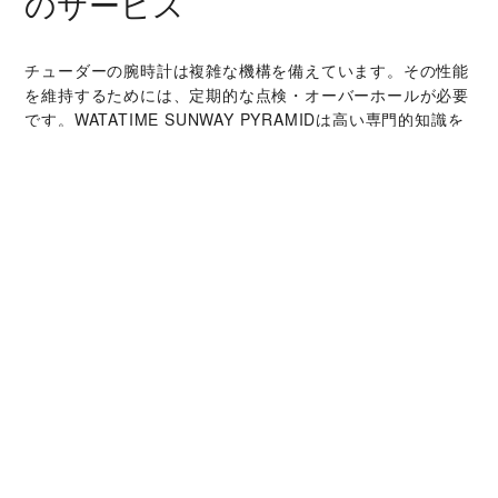
のサービス
チューダーの腕時計は複雑な機構を備えています。その性能
を維持するためには、定期的な点検・オーバーホールが必要
です。‭WATATIME SUNWAY PYRAMID‬は高い専門的知識を
持つ時計技術者とチューダーの世界的なネットワークによっ
て支えられています。オーバーホールサービスでは、時計本
来の機能と美しさを取り戻すことが可能です。
チューダー コレクシ
ョン
詳細を見る