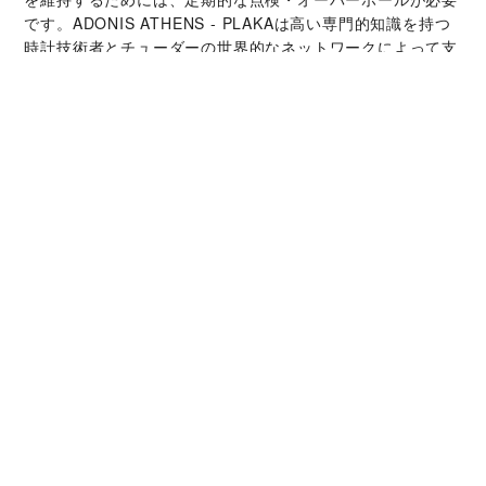
です。‭ADONIS ATHENS - PLAKA‬は高い専門的知識を持つ
時計技術者とチューダーの世界的なネットワークによって支
えられています。オーバーホールサービスでは、時計本来の
機能と美しさを取り戻すことが可能です。
チューダー コレクシ
ョン
詳細を見る