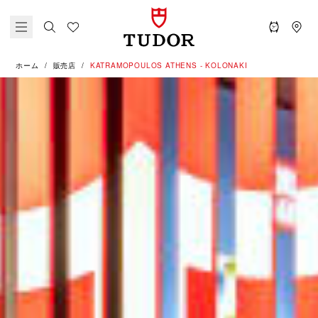
ホーム
販売店
‭KATRAMOPOULOS ATHENS - KOLONAKI‬