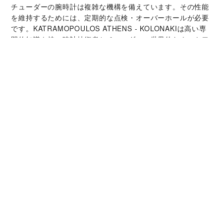
チューダーの腕時計は複雑な機構を備えています。その性能
を維持するためには、定期的な点検・オーバーホールが必要
です。‭KATRAMOPOULOS ATHENS - KOLONAKI‬は高い専
門的知識を持つ時計技術者とチューダーの世界的なネットワ
ークによって支えられています。オーバーホールサービスで
は、時計本来の機能と美しさを取り戻すことが可能です。
チューダー コレクシ
ョン
詳細を見る