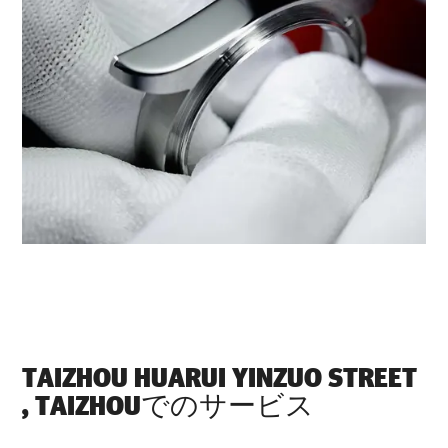
‭TAIZHOU HUARUI YINZUO STREET
, TAIZHOU‬でのサービス