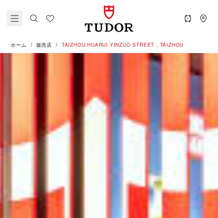
ホーム
販売店
‭TAIZHOU HUARUI YINZUO STREET , TAIZHOU‬