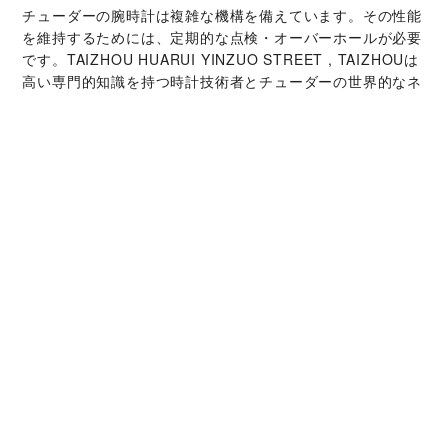
チューダーの腕時計は複雑な機構を備えています。その性能
を維持するためには、定期的な点検・オーバーホールが必要
です。‭TAIZHOU HUARUI YINZUO STREET , TAIZHOU‬は
高い専門的知識を持つ時計技術者とチューダーの世界的なネ
ットワークによって支えられています。オーバーホールサー
ビスでは、時計本来の機能と美しさを取り戻すことが可能で
す。
チューダー コレクシ
ョン
詳細を見る