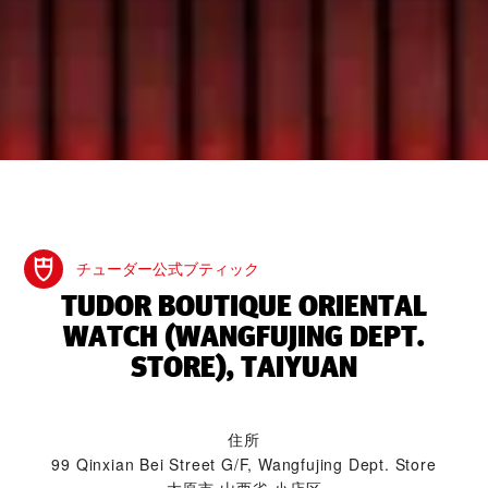
チューダー公式ブティック
‭TUDOR BOUTIQUE ORIENTAL
WATCH (WANGFUJING DEPT.
STORE), TAIYUAN‬
住所
99 Qinxian Bei Street G/F, Wangfujing Dept. Store