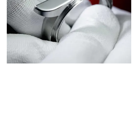
‭TUDOR BOUTIQUE ORIENTAL
WATCH (WANGFUJING DEPT.
STORE), TAIYUAN‬でのサービス