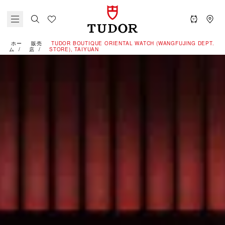
ホー
販売
‭TUDOR BOUTIQUE ORIENTAL WATCH (WANGFUJING DEPT.
ム
店
STORE), TAIYUAN‬