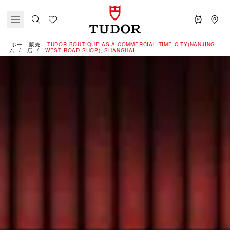
ホー
販売
‭TUDOR BOUTIQUE ASIA COMMERCIAL TIME CITY(NANJING
ム
店
WEST ROAD SHOP), SHANGHAI‬