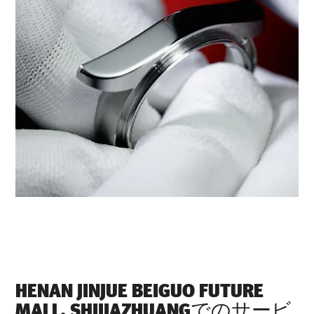
‭HENAN JINJUE BEIGUO FUTURE
MALL, SHIJIAZHUANG‬でのサービ