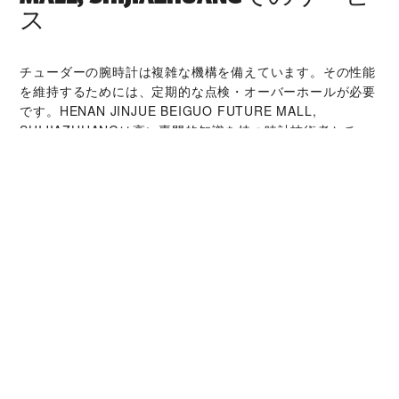
ス
チューダーの腕時計は複雑な機構を備えています。その性能
を維持するためには、定期的な点検・オーバーホールが必要
です。‭HENAN JINJUE BEIGUO FUTURE MALL,
SHIJIAZHUANG‬は高い専門的知識を持つ時計技術者とチュ
ーダーの世界的なネットワークによって支えられています。
オーバーホールサービスでは、時計本来の機能と美しさを取
り戻すことが可能です。
チューダー コレクシ
ョン
詳細を見る