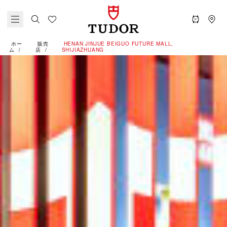
ホー
販売
‭HENAN JINJUE BEIGUO FUTURE MALL,
ム
店
SHIJIAZHUANG‬