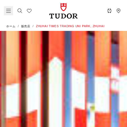
ホーム
販売店
‭ZHUHAI TIMES TRADING UNI PARK, ZHUHAI‬