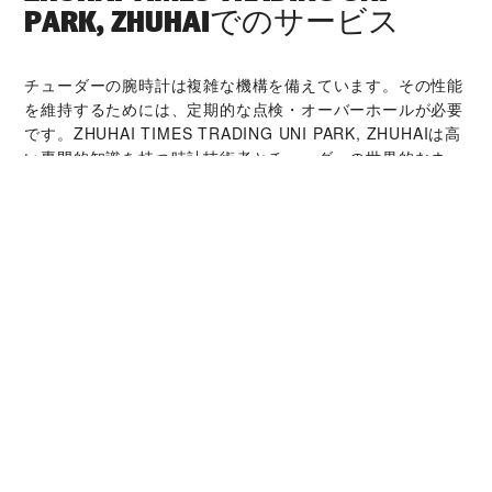
PARK, ZHUHAI‬でのサービス
チューダーの腕時計は複雑な機構を備えています。その性能
を維持するためには、定期的な点検・オーバーホールが必要
です。‭ZHUHAI TIMES TRADING UNI PARK, ZHUHAI‬は高
い専門的知識を持つ時計技術者とチューダーの世界的なネッ
トワークによって支えられています。オーバーホールサービ
スでは、時計本来の機能と美しさを取り戻すことが可能で
す。
チューダー コレクシ
ョン
詳細を見る