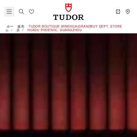
ホー
販売
‭TUDOR BOUTIQUE MINGHUA(GRANDBUY DEPT. STORE
ム
店
HUADU PHOENIX), GUANGZHOU‬