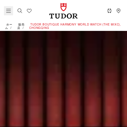
ホー
販売
‭TUDOR BOUTIQUE HARMONY WORLD WATCH (THE MIXC),
ム
店
CHONGQING‬