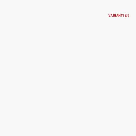
VARIANTI (7)
RANGER
Cassa in acciaio, 39 mm
Quadrante bombato beige
$4,025