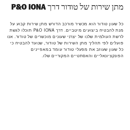
מתן שירות של טודור דרך ‭P&O IONA‬
כל שעון טודור הוא מכשיר מורכב הדורש מתן שירות קבוע על
מנת להבטיח ביצועים מיטביים. דרך ‭P&O IONA‬ תוכלו לגשת
לרשת העולמית שלנו של יצרני שעונים מוכשרים של טודור. אנו
פועלים לפי תהליך מתן השירות של טודור, שנועד להבטיח כי
כל שעון שעוזב את מפעלי טודור עומד במאפיינים
הפונקציונאליים והאסתטיים המקוריים שלו.
קולקציית שעוני טודור
למידע נוסף