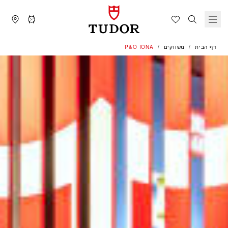
דף הבית
משווקים
‭P&O IONA‬