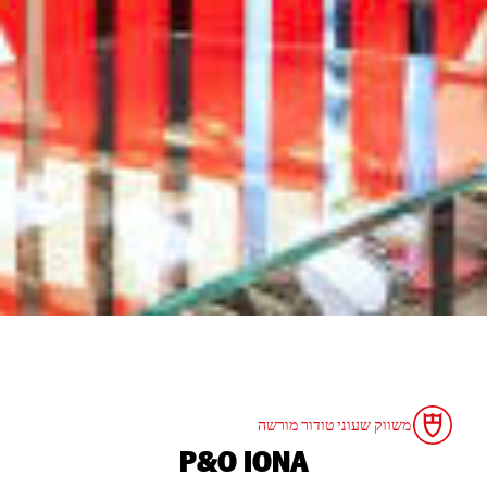
משווק שעוני טודור מורשה
‭P&O IONA‬