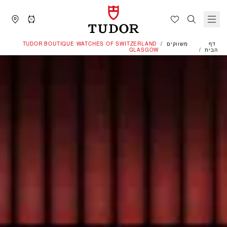
דף
משווקים
‭TUDOR BOUTIQUE WATCHES OF SWITZERLAND
הבית
GLASGOW‬