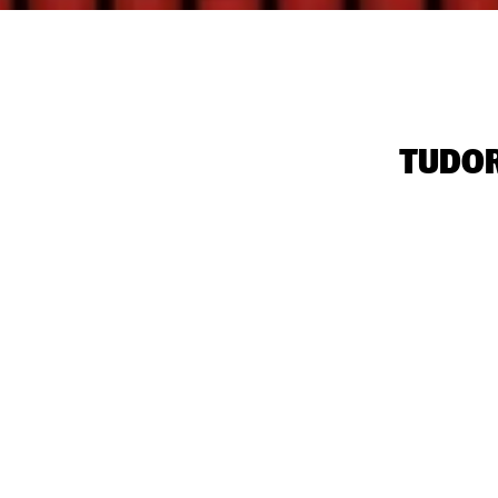
‭TUDO