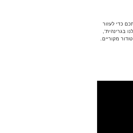
 אנו עומדים לרשותכם כדי לעזור
ו בגרינהית',
ודור מקוריים.