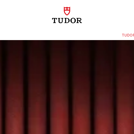
‭TUDO