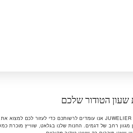
 שעון הטודור שלכם
ב‭JUWELIER KURZ GLATT‬ אנו עומדים לרשותכם כדי לעזור לכם למצוא
 מגוון רחב של דגמים. החנות שלנו בגלאט‏, שווייץ מוכרת כמ
וון שאנו מוכרים רק שעוני טודור מקוריים.