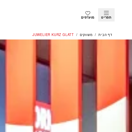
תפריט
מועדפים
דף הבית
משווקים
‭JUWELIER KURZ GLATT‬