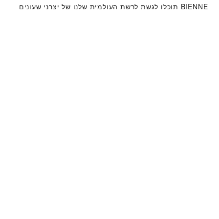
BIENNE‬ תוכלו לגשת לרשת העולמית שלנו של יצרני שעונים
מוכשרים של טודור. אנו פועלים לפי תהליך מתן השירות של
טודור, שנועד להבטיח כי כל שעון שעוזב את מפעלי טודור
עומד במאפיינים הפונקציונאליים והאסתטיים המקוריים שלו.
קולקציית שעוני טודור
למידע נוסף
שעונים