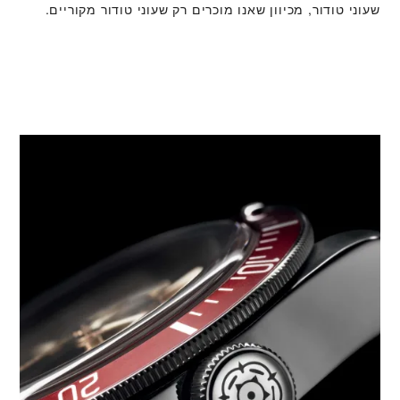
שעוני טודור, מכיוון שאנו מוכרים רק שעוני טודור מקוריים.