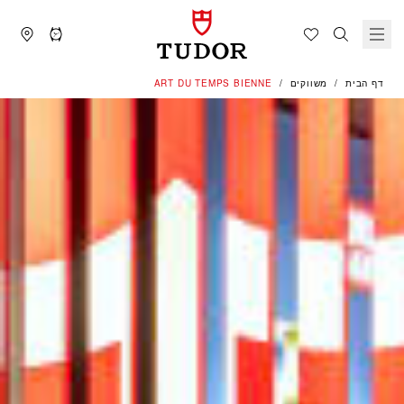
דף הבית
משווקים
‭ART DU TEMPS BIENNE‬