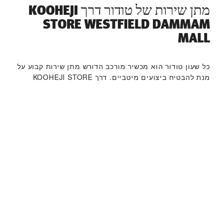
מתן שירות של טודור דרך ‭KOOHEJI
STORE WESTFIELD DAMMAM
MALL‬
כל שעון טודור הוא מכשיר מורכב הדורש מתן שירות קבוע על
מנת להבטיח ביצועים מיטביים. דרך ‭KOOHEJI STORE
Westfield Dammam Mall‬ תוכלו לגשת לרשת העולמית שלנו
של יצרני שעונים מוכשרים של טודור. אנו פועלים לפי תהליך
מתן השירות של טודור, שנועד להבטיח כי כל שעון שעוזב את
מפעלי טודור עומד במאפיינים הפונקציונאליים והאסתטיים
המקוריים שלו.
קולקציית שעוני טודור
למידע נוסף