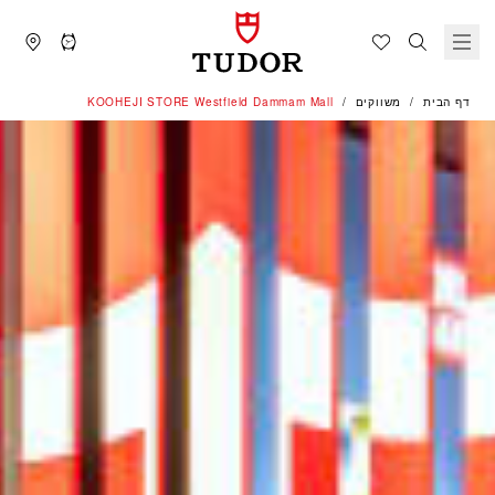
דף הבית
משווקים
‭KOOHEJI STORE Westfield Dammam Mall‬