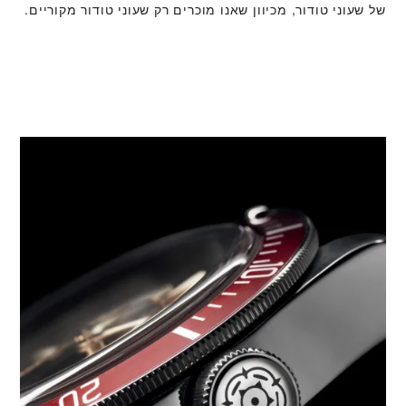
של שעוני טודור, מכיוון שאנו מוכרים רק שעוני טודור מקוריים.