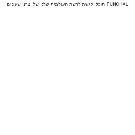
FUNCHAL‬ תוכלו לגשת לרשת העולמית שלנו של יצרני שעונים
מוכשרים של טודור. אנו פועלים לפי תהליך מתן השירות של
טודור, שנועד להבטיח כי כל שעון שעוזב את מפעלי טודור
עומד במאפיינים הפונקציונאליים והאסתטיים המקוריים שלו.
קולקציית שעוני טודור
למידע נוסף
שעונים