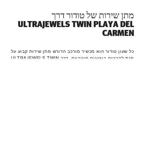
מתן שירות של טודור דרך
‭ULTRAJEWELS TWIN PLAYA DEL
CARMEN‬
כל שעון טודור הוא מכשיר מורכב הדורש מתן שירות קבוע על
מנת להבטיח ביצועים מיטביים. דרך ‭ULTRAJEWELS TWIN
PLAYA DEL CARMEN‬ תוכלו לגשת לרשת העולמית שלנו של
יצרני שעונים מוכשרים של טודור. אנו פועלים לפי תהליך מתן
השירות של טודור, שנועד להבטיח כי כל שעון שעוזב את
מפעלי טודור עומד במאפיינים הפונקציונאליים והאסתטיים
המקוריים שלו.
קולקציית שעוני טודור
למידע נוסף