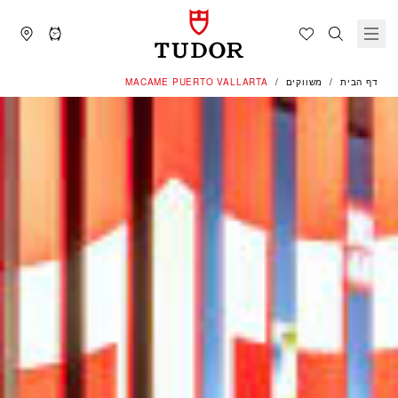
דף הבית
משווקים
‭MACAME PUERTO VALLARTA‬