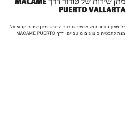
מתן שירות של טודור דרך ‭MACAME
PUERTO VALLARTA‬
כל שעון טודור הוא מכשיר מורכב הדורש מתן שירות קבוע על
מנת להבטיח ביצועים מיטביים. דרך ‭MACAME PUERTO
VALLARTA‬ תוכלו לגשת לרשת העולמית שלנו של יצרני
שעונים מוכשרים של טודור. אנו פועלים לפי תהליך מתן
השירות של טודור, שנועד להבטיח כי כל שעון שעוזב את
מפעלי טודור עומד במאפיינים הפונקציונאליים והאסתטיים
המקוריים שלו.
קולקציית שעוני טודור
למידע נוסף