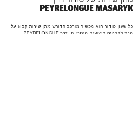
‭PEYRELONGUE MASARYK‬
כל שעון טודור הוא מכשיר מורכב הדורש מתן שירות קבוע על
מנת להבטיח ביצועים מיטביים. דרך ‭PEYRELONGUE
MASARYK‬ תוכלו לגשת לרשת העולמית שלנו של יצרני שעונים
מוכשרים של טודור. אנו פועלים לפי תהליך מתן השירות של
טודור, שנועד להבטיח כי כל שעון שעוזב את מפעלי טודור
עומד במאפיינים הפונקציונאליים והאסתטיים המקוריים שלו.
קולקציית שעוני טודור
למידע נוסף