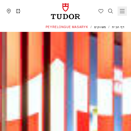
דף הבית
משווקים
‭PEYRELONGUE MASARYK‬