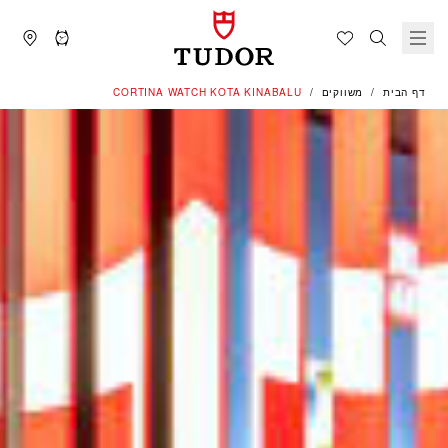
דף הבית
משווקים
‭CORTINA WATCH KOTA KINABALU‬