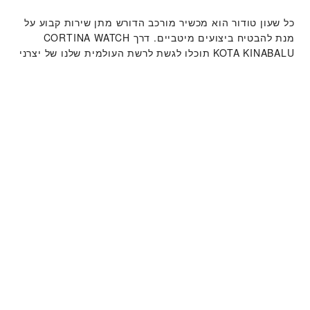
כל שעון טודור הוא מכשיר מורכב הדורש מתן שירות קבוע על
מנת להבטיח ביצועים מיטביים. דרך ‭CORTINA WATCH
KOTA KINABALU‬ תוכלו לגשת לרשת העולמית שלנו של יצרני
שעונים מוכשרים של טודור. אנו פועלים לפי תהליך מתן
השירות של טודור, שנועד להבטיח כי כל שעון שעוזב את
מפעלי טודור עומד במאפיינים הפונקציונאליים והאסתטיים
המקוריים שלו.
קולקציית שעוני טודור
למידע נוסף