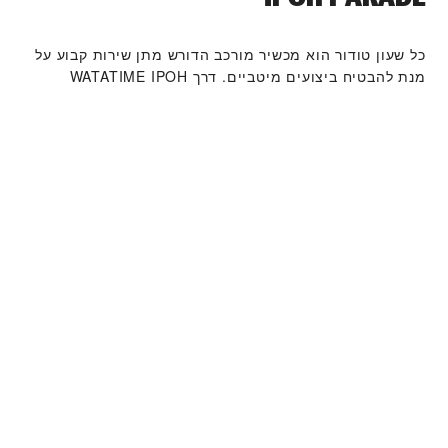
כל שעון טודור הוא מכשיר מורכב הדורש מתן שירות קבוע על
מנת להבטיח ביצועים מיטביים. דרך ‭WATATIME IPOH
PARADE‬ תוכלו לגשת לרשת העולמית שלנו של יצרני שעונים
מוכשרים של טודור. אנו פועלים לפי תהליך מתן השירות של
טודור, שנועד להבטיח כי כל שעון שעוזב את מפעלי טודור
עומד במאפיינים הפונקציונאליים והאסתטיים המקוריים שלו.
קולקציית שעוני טודור
למידע נוסף