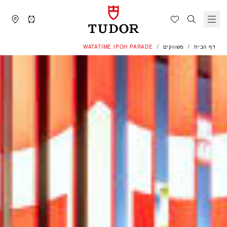
דף הבית
משווקים
‭WATATIME IPOH PARADE‬