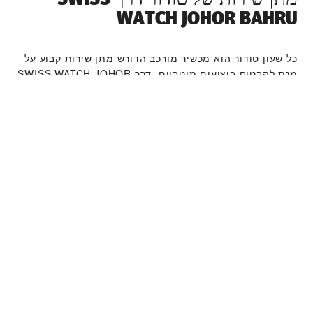
WATCH JOHOR BAHRU‬
כל שעון טודור הוא מכשיר מורכב הדורש מתן שירות קבוע על
מנת להבטיח ביצועים מיטביים. דרך ‭SWISS WATCH JOHOR
BAHRU‬ תוכלו לגשת לרשת העולמית שלנו של יצרני שעונים
מוכשרים של טודור. אנו פועלים לפי תהליך מתן השירות של
טודור, שנועד להבטיח כי כל שעון שעוזב את מפעלי טודור
עומד במאפיינים הפונקציונאליים והאסתטיים המקוריים שלו.
קולקציית שעוני טודור
למידע נוסף