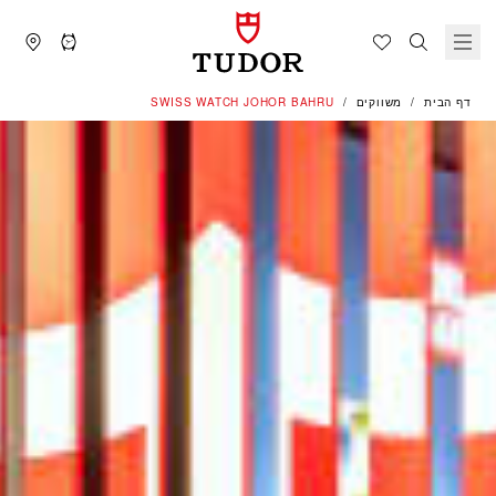
דף הבית
משווקים
‭SWISS WATCH JOHOR BAHRU‬