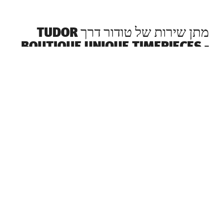
מתן שירות של טודור דרך ‭TUDOR
BOUTIQUE UNIQUE TIMEPIECES -
SHOPPES AT PARISIAN, COTAI‬
כל שעון טודור הוא מכשיר מורכב הדורש מתן שירות קבוע על
מנת להבטיח ביצועים מיטביים. דרך ‭TUDOR BOUTIQUE
תוכלו לגשת לרשת העולמית שלנו של יצרני שעונים מוכשרים
של טודור. אנו פועלים לפי תהליך מתן השירות של טודור,
שנועד להבטיח כי כל שעון שעוזב את מפעלי טודור עומד
במאפיינים הפונקציונאליים והאסתטיים המקוריים שלו.
קולקציית שעוני טודור
למידע נוסף