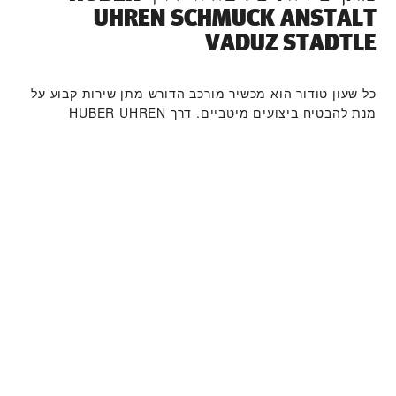
UHREN SCHMUCK ANSTALT
VADUZ STADTLE‬
כל שעון טודור הוא מכשיר מורכב הדורש מתן שירות קבוע על
מנת להבטיח ביצועים מיטביים. דרך ‭HUBER UHREN
SCHMUCK ANSTALT VADUZ STADTLE‬ תוכלו לגשת לרשת
העולמית שלנו של יצרני שעונים מוכשרים של טודור. אנו
פועלים לפי תהליך מתן השירות של טודור, שנועד להבטיח כי
כל שעון שעוזב את מפעלי טודור עומד במאפיינים
הפונקציונאליים והאסתטיים המקוריים שלו.
קולקציית שעוני טודור
למידע נוסף