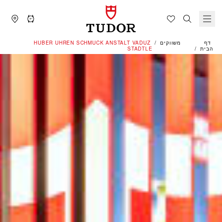
דף
משווקים
‭HUBER UHREN SCHMUCK ANSTALT VADUZ
הבית
STADTLE‬