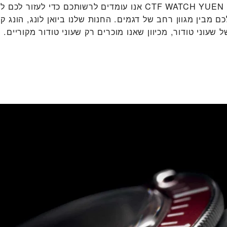
ב‭CTF WATCH YUEN LONG PLAZA‬ אנו עומדים לרשותכם כדי לעזו
ם מבין מגוון רחב של דגמים. החנות שלנו ביואן לונג, הונג קו
שעוני טודור, מכיוון שאנו מוכרים רק שעוני טודור מקוריים.