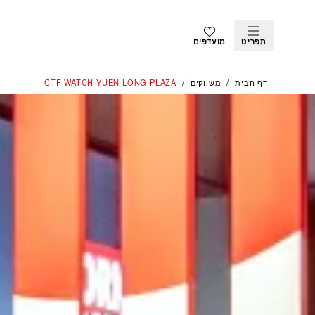
תפריט
מועדפים
דף הבית
משווקים
‭CTF WATCH YUEN LONG PLAZA‬