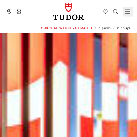
דף הבית
משווקים
‭ORIENTAL WATCH YAU MA TEI‬