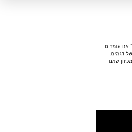
ב‭TUDOR BOUTIQUE EUROPE WATCH - ELEMENTS, TSIM SHA TSUI‬ אנו עומדים
של דגמים.
יוון שאנו