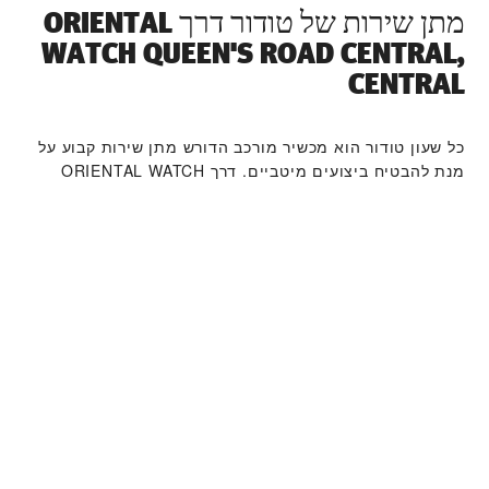
מתן שירות של טודור דרך ‭ORIENTAL
WATCH QUEEN'S ROAD CENTRAL,
CENTRAL‬
כל שעון טודור הוא מכשיר מורכב הדורש מתן שירות קבוע על
מנת להבטיח ביצועים מיטביים. דרך ‭ORIENTAL WATCH
QUEEN'S ROAD CENTRAL, CENTRAL‬ תוכלו לגשת לרשת
העולמית שלנו של יצרני שעונים מוכשרים של טודור. אנו
פועלים לפי תהליך מתן השירות של טודור, שנועד להבטיח כי
כל שעון שעוזב את מפעלי טודור עומד במאפיינים
הפונקציונאליים והאסתטיים המקוריים שלו.
קולקציית שעוני טודור
למידע נוסף