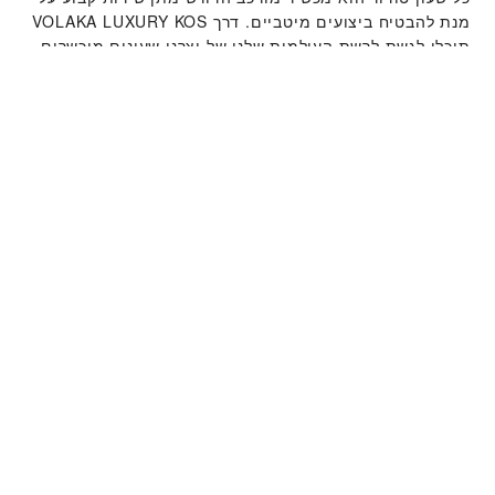
תוכלו לגשת לרשת העולמית שלנו של יצרני שעונים מוכשרים
של טודור. אנו פועלים לפי תהליך מתן השירות של טודור,
שנועד להבטיח כי כל שעון שעוזב את מפעלי טודור עומד
במאפיינים הפונקציונאליים והאסתטיים המקוריים שלו.
קולקציית שעוני טודור
למידע נוסף