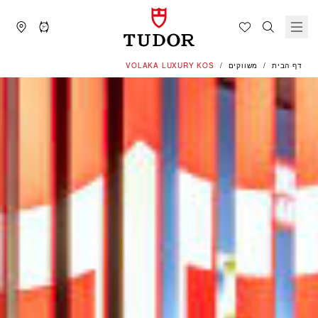
דף הבית
משווקים
‭VOLAKA LUXURY KOS‬