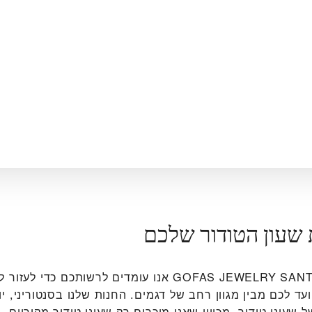
 שעון הטודור שלכם
ב‭GOFAS JEWELRY SANTORINI - FIRA‬ אנו עומדים לרשותכם כ
עד לכם מבין מגוון רחב של דגמים. החנות שלנו בסנטוריני, יו
שעוני טודור, מכיוון שאנו מוכרים רק שעוני טודור מקוריים.