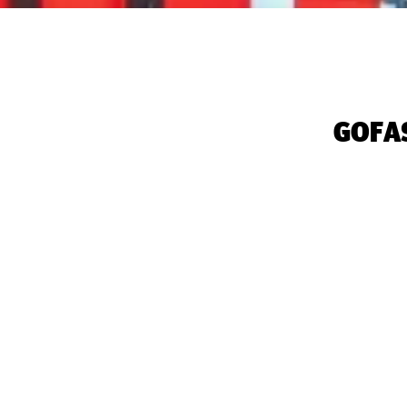
‭GOFA