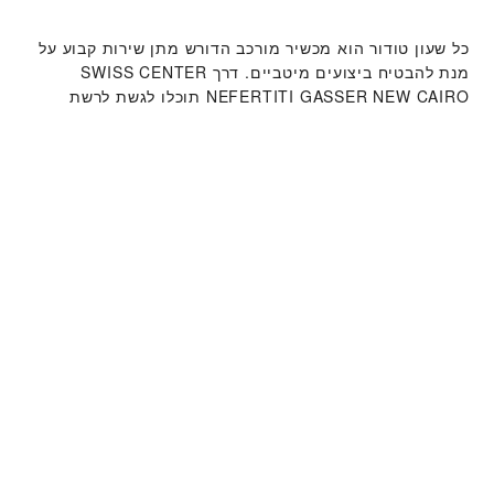
כל שעון טודור הוא מכשיר מורכב הדורש מתן שירות קבוע על
מנת להבטיח ביצועים מיטביים. דרך ‭SWISS CENTER
NEFERTITI GASSER NEW CAIRO‬ תוכלו לגשת לרשת
העולמית שלנו של יצרני שעונים מוכשרים של טודור. אנו
פועלים לפי תהליך מתן השירות של טודור, שנועד להבטיח כי
כל שעון שעוזב את מפעלי טודור עומד במאפיינים
הפונקציונאליים והאסתטיים המקוריים שלו.
קולקציית שעוני טודור
למידע נוסף