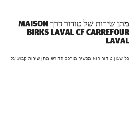
מתן שירות של טודור דרך ‭MAISON
BIRKS LAVAL CF CARREFOUR
LAVAL‬
כל שעון טודור הוא מכשיר מורכב הדורש מתן שירות קבוע על
מנת להבטיח ביצועים מיטביים. דרך ‭MAISON BIRKS LAVAL
CF CARREFOUR LAVAL‬ תוכלו לגשת לרשת העולמית שלנו
של יצרני שעונים מוכשרים של טודור. אנו פועלים לפי תהליך
מתן השירות של טודור, שנועד להבטיח כי כל שעון שעוזב את
מפעלי טודור עומד במאפיינים הפונקציונאליים והאסתטיים
המקוריים שלו.
קולקציית שעוני טודור