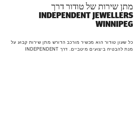
מתן שירות של טודור דרך
‭INDEPENDENT JEWELLERS
WINNIPEG‬
כל שעון טודור הוא מכשיר מורכב הדורש מתן שירות קבוע על
מנת להבטיח ביצועים מיטביים. דרך ‭INDEPENDENT
JEWELLERS WINNIPEG‬ תוכלו לגשת לרשת העולמית שלנו
של יצרני שעונים מוכשרים של טודור. אנו פועלים לפי תהליך
מתן השירות של טודור, שנועד להבטיח כי כל שעון שעוזב את
מפעלי טודור עומד במאפיינים הפונקציונאליים והאסתטיים
המקוריים שלו.
קולקציית שעוני טודור
למידע נוסף