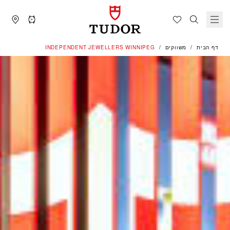
דף הבית
משווקים
‭INDEPENDENT JEWELLERS WINNIPEG‬