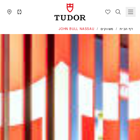
דף הבית
משווקים
‭JOHN BULL NASSAU‬