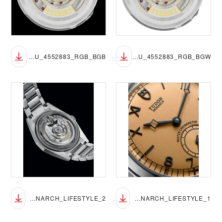
M2639W1A0U_4552883_RGB_BGB
M2639W1A0U_4552883_RGB_BGW
TUDOR_NP26_MONARCH_LIFESTYLE_2
TUDOR_NP26_MONARCH_LIFESTYLE_1