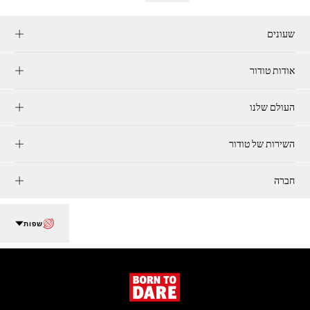
שעונים
אודות טודור
העולם שלנו
השירות של טודור
חברה
שפות