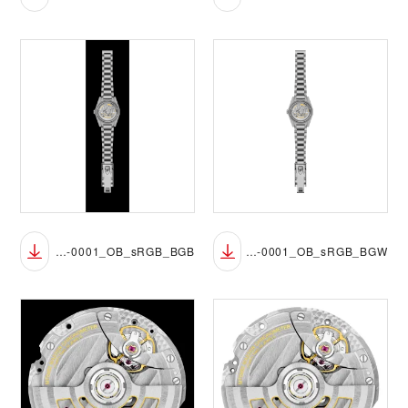
M2639W1A0U-0001_OB_sRGB_BGB
M2639W1A0U-0001_OB_sRGB_BGW