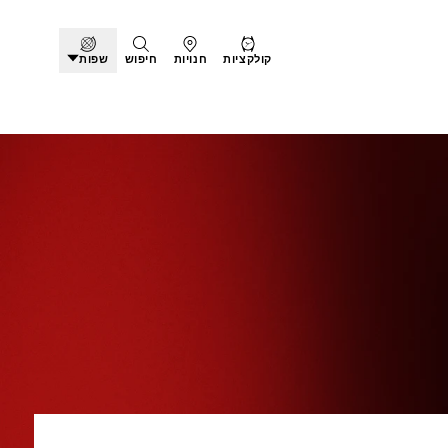
קולקציות
חנויות
חיפוש
שפות
 חדשים - בלאק ביי 58