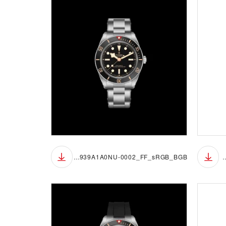
M7939A1A0NU-0002_FF_sRGB_BGB
M7939A1A0NU-0002