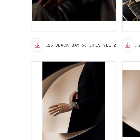
TUDOR_NP26_BLACK_BAY_58_LIFESTYLE_2
TUDOR_NP26_BLACK_BAY_58_LIFESTYLE_1