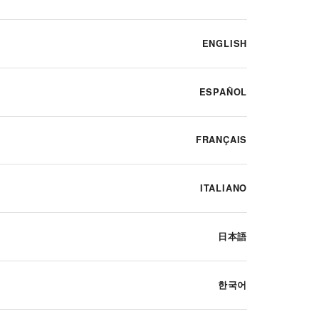
ENGLISH
ESPAÑOL
FRANÇAIS
ITALIANO
日本語
한국어