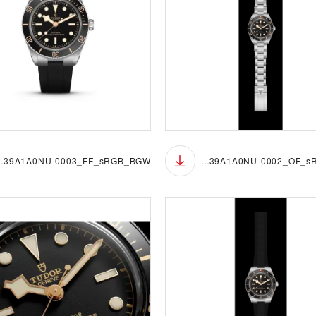
_FF_sRGB_BGW
M7939A1A0NU-0002_OF_sRGB_BGB