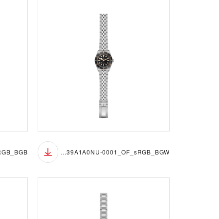
M7939A1A0NU-0001_OF_sRGB_BGW