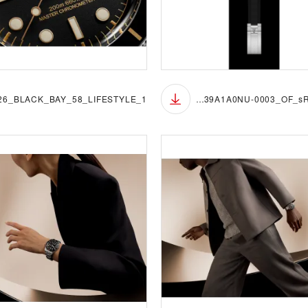
M7939A1A0NU-0003_OF_sRGB_BGB