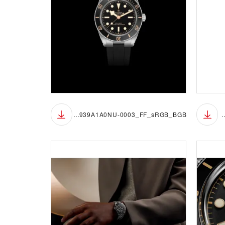
M7939A1A0NU-0003_FF_sRGB_BGB
M7939A1A0NU-0003