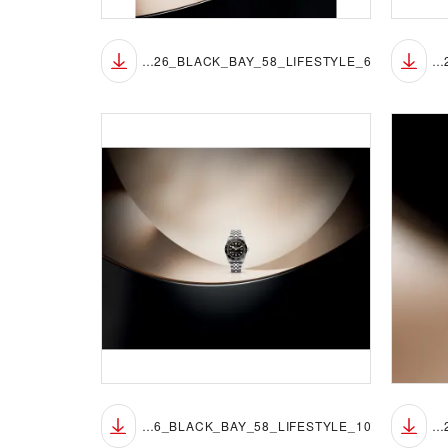
TUDOR_NP26_BLACK_BAY_58_LIFESTYLE_6
TUDOR_NP26_BLACK_BAY_58_LIFESTYLE_5
TUDOR_NP26_BLACK_BAY_58_LIFESTYLE_10
TUDOR_NP26_BLACK_BAY_58_LIFESTYLE_9