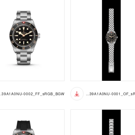
_FF_sRGB_BGW
M7939A1A0NU-0001_OF_sRGB_BGB