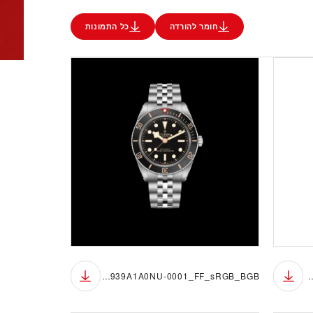
חומר להורדה
כל התמונות
M7939A1A0NU-0001_FF_sRGB_BGB
M7939A1A0NU-0001