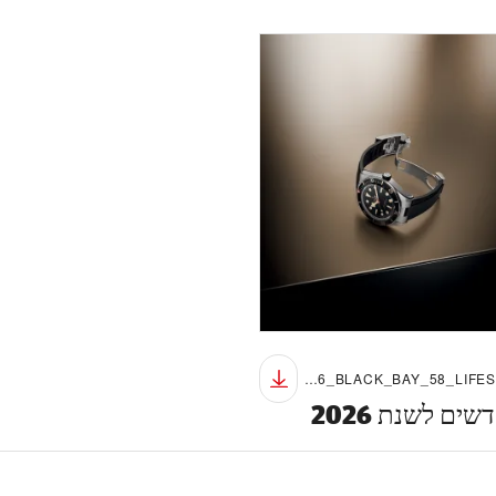
TUDOR_NP26_BLACK_BAY_58_LIFESTYLE_12