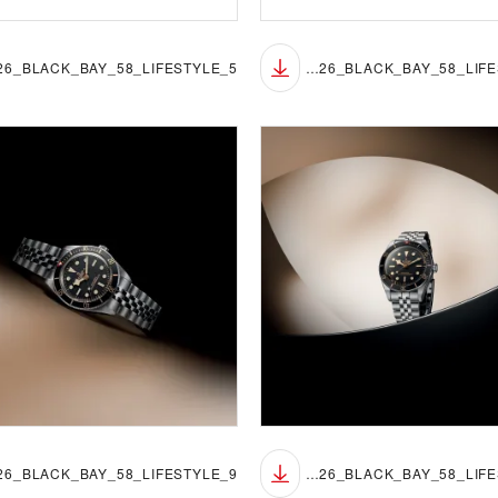
TUDOR_NP26_BLACK_BAY_58_LIFESTYLE_4
TUDOR_NP26_BLACK_BAY_58_LIFESTYLE_8