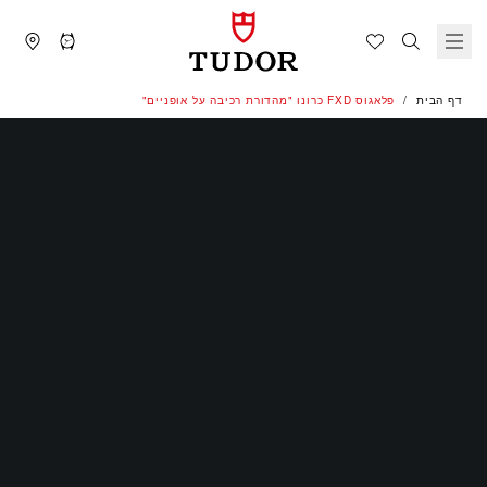
דף הבית
פלאגוס FXD כרונו "מהדורת רכיבה על אופניים"