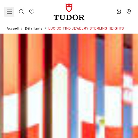
Accueil
Détaillants
‭LUCIDO FIND JEWELRY STERLING HEIGHTS‬