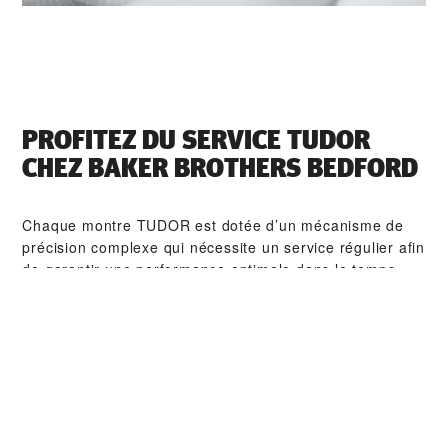
PROFITEZ DU SERVICE TUDOR
CHEZ ‭BAKER BROTHERS BEDFORD‬
Chaque montre TUDOR est dotée d’un mécanisme de
précision complexe qui nécessite un service régulier afin
de garantir une performance optimale dans le temps.
Grâce à ‭BAKER BROTHERS BEDFORD‬, vous pouvez
avoir accès à notre réseau mondial d'horlogers formés
chez TUDOR. Nous appliquons la procédure de service
TUDOR afin de nous assurer que toute montre qui sort
d’un atelier TUDOR soit conforme aux spécifications
fonctionnelles et esthétiques d’origine.